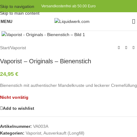
Skip to navigation
Versandkostenfrei ab 50.00 Euro
Skip to main content
MENU
Start
/
Vaporist
Vaporist – Originals – Bienenstich
24,95
€
Bienenstich mit authentischer Mandelkruste und leckerer Cremefüllung
Nicht vorrätig
Add to wishlist
Artikelnummer:
VA003A
Kategorien:
Vaporist
,
Ausverkauft (Longfill)