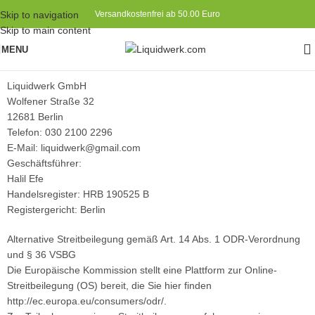
Skip to navigation
Versandkostenfrei ab 50.00 Euro
Skip to main content
MENU
Liquidwerk GmbH
Wolfener Straße 32
12681 Berlin
Telefon: 030 2100 2296
E-Mail: liquidwerk@gmail.com
Geschäftsführer:
Halil Efe
Handelsregister: HRB 190525 B
Registergericht: Berlin
Alternative Streitbeilegung gemäß Art. 14 Abs. 1 ODR-Verordnung
und § 36 VSBG
Die Europäische Kommission stellt eine Plattform zur Online-
Streitbeilegung (OS) bereit, die Sie hier finden
http://ec.europa.eu/consumers/odr/.