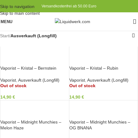
Skip to navigation
Versandkostenfrei ab 50.00 Euro
Skip to main content
MENU
Start
/
Ausverkauft (Longfill)
WEITERLESEN
WEITERLESEN
Vaporist – Kristal – Bernstein
Vaporist – Kristal – Rubin
Vaporist
,
Ausverkauft (Longfill)
Vaporist
,
Ausverkauft (Longfill)
Out of stock
Out of stock
14,90
€
14,90
€
WEITERLESEN
WEITERLESEN
Vaporist – Midnight Munchies –
Vaporist – Midnight Munchies –
Melon Haze
OG BNANA