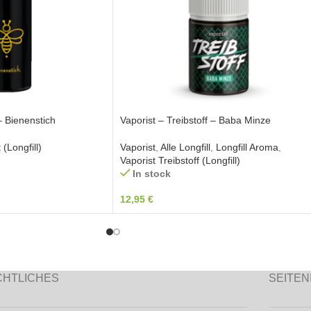
– Bienenstich
Vaporist – Treibstoff – Baba Minze
(Longfill)
Vaporist
,
Alle Longfill
,
Longfill Aroma
,
Vaporist Treibstoff (Longfill)
In stock
12,95
€
CHTLICHES
SEITEN