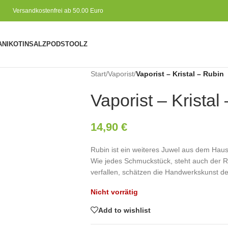
Versandkostenfrei ab 50.00 Euro
A
NIKOTINSALZ
PODS
TOOLZ
Start
/
Vaporist
/
Vaporist – Kristal – Rubin
Vaporist – Kristal
14,90
€
Rubin ist ein weiteres Juwel aus dem Haus
Wie jedes Schmuckstück, steht auch der R
verfallen, schätzen die Handwerkskunst d
Nicht vorrätig
Add to wishlist