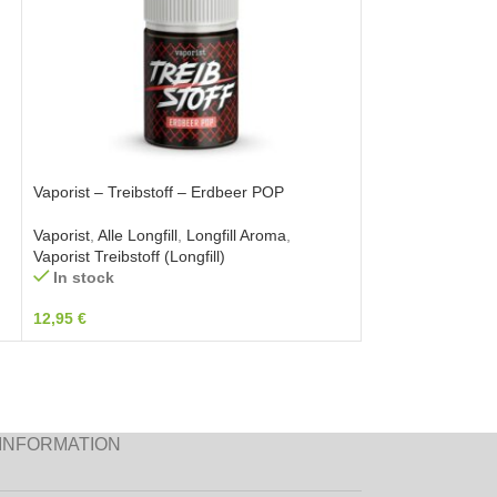
Vaporist – Treibstoff – Erdbeer POP
Vaporist – Treibst
Vaporist
,
Alle Longfill
,
Longfill Aroma
,
Vaporist
,
Ausverkau
Out of stock
Vaporist Treibstoff (Longfill)
In stock
24,95
€
12,95
€
INFORMATION