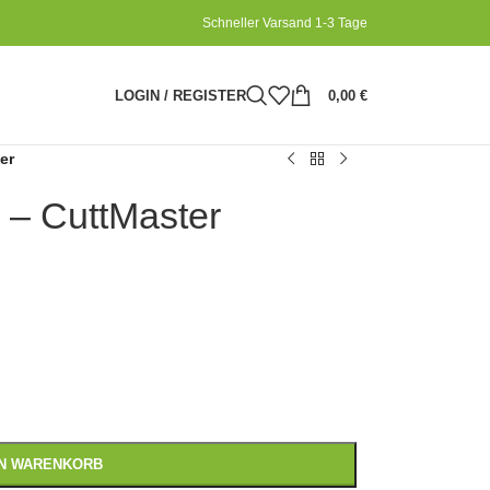
Schneller Varsand 1-3 Tage
LOGIN / REGISTER
0,00
€
er
 – CuttMaster
EN WARENKORB