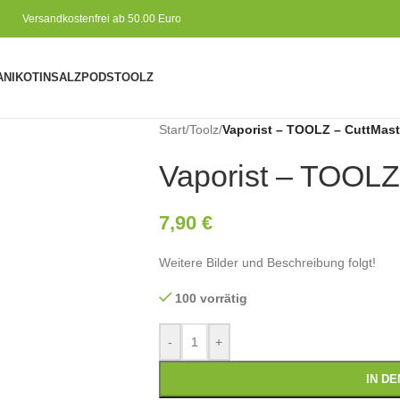
Versandkostenfrei ab 50.00 Euro
A
NIKOTINSALZ
PODS
TOOLZ
Start
/
Toolz
/
Vaporist – TOOLZ – CuttMast
Vaporist – TOOLZ
7,90
€
Weitere Bilder und Beschreibung folgt!
100 vorrätig
-
+
IN D