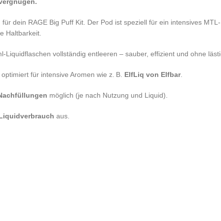
fvergnügen.
für dein RAGE Big Puff Kit. Der Pod ist speziell für ein intensives MT
 Haltbarkeit.
Liquidflaschen vollständig entleeren – sauber, effizient und ohne läst
ptimiert für intensive Aromen wie z. B.
ElfLiq von Elfbar
.
Nachfüllungen
möglich (je nach Nutzung und Liquid).
 Liquidverbrauch
aus.