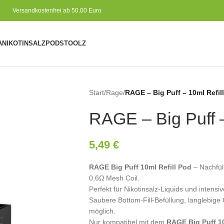
Versandkostenfrei ab 50.00 Euro
A
NIKOTINSALZ
PODS
TOOLZ
Start
/
Rage
/
RAGE – Big Puff – 10ml Refil
RAGE – Big Puff –
5,49
€
RAGE Big Puff 10ml Refill Pod
– Nachfüll
0,6Ω Mesh Coil.
Perfekt für Nikotinsalz-Liquids und inten
Saubere Bottom-Fill-Befüllung, langlebige
möglich.
Nur kompatibel mit dem
RAGE Big Puff 10