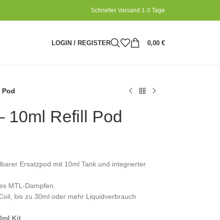
Schneller Varsand 1-3 Tage
LOGIN / REGISTER
0,00
€
l Pod
 10ml Refill Pod
barer Ersatzpod mit 10ml Tank und integrierter
sives MTL-Dampfen.
 Coil, bis zu 30ml oder mehr Liquidverbrauch
ml Kit
.