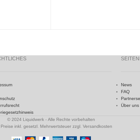
CHTLICHES
SEITEN
ressum
News
FAQ
nschutz
Partnerse
rrufsrecht
Über uns
eriegesetzhinweis
© 2024 Liquidwerk - Alle Rechte vorbehalten
e Preise inkl. gesetzl. Mehrwertsteuer zzgl. Versandkosten