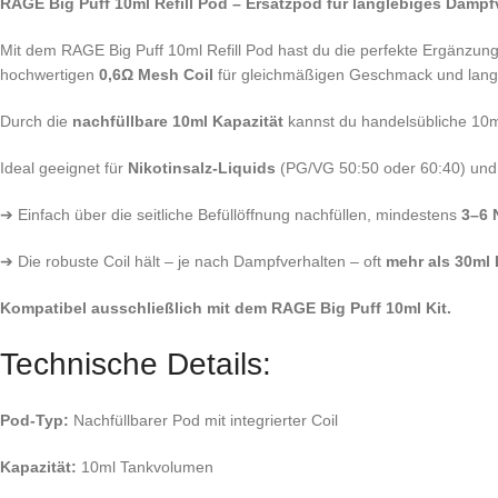
RAGE Big Puff 10ml Refill Pod – Ersatzpod für langlebiges Damp
Mit dem RAGE Big Puff 10ml Refill Pod hast du die perfekte Ergänzung 
hochwertigen
0,6Ω Mesh Coil
für gleichmäßigen Geschmack und lange
Durch die
nachfüllbare 10ml Kapazität
kannst du handelsübliche 10ml-
Ideal geeignet für
Nikotinsalz-Liquids
(PG/VG 50:50 oder 60:40) und o
➔ Einfach über die seitliche Befüllöffnung nachfüllen, mindestens
3–6 
➔ Die robuste Coil hält – je nach Dampfverhalten – oft
mehr als 30ml
Kompatibel ausschließlich mit dem RAGE Big Puff 10ml Kit.
Technische Details:
Pod-Typ:
Nachfüllbarer Pod mit integrierter Coil
Kapazität:
10ml Tankvolumen