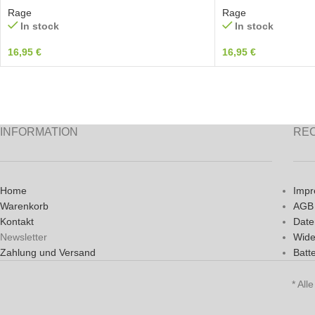
Rage
Rage
In stock
In stock
16,95
€
16,95
€
INFORMATION
RE
Home
Imp
Warenkorb
AGB
Kontakt
Date
Newsletter
Wide
Zahlung und Versand
Batt
* All