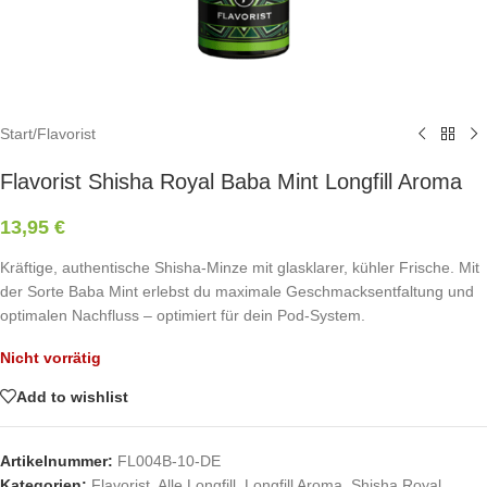
Start
/
Flavorist
Flavorist Shisha Royal Baba Mint Longfill Aroma
13,95
€
Kräftige, authentische Shisha-Minze mit glasklarer, kühler Frische. Mit
der Sorte Baba Mint erlebst du maximale Geschmacksentfaltung und
optimalen Nachfluss – optimiert für dein Pod-System.
Nicht vorrätig
Add to wishlist
Artikelnummer:
FL004B-10-DE
Kategorien:
Flavorist
,
Alle Longfill
,
Longfill Aroma
,
Shisha Royal