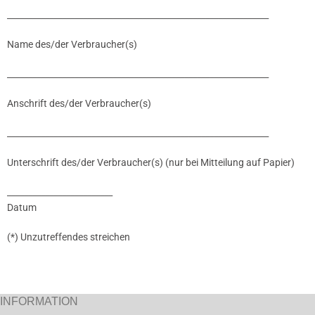
_______________________________________________
___
___
_________
Name des/der Verbraucher(s)
__________________________________________
___
___
______________
Anschrift des/der Verbraucher(s)
___________________________________________
___
___
_____________
Unterschrift des/der Verbraucher(s) (nur bei Mitteilung au
f Papier)
_________________________
Datum
(*) Unzutreffendes streichen
INFORMATION