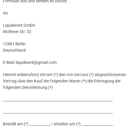
Formular aus und senden es zurück.
An
Liquidwerk GmbH
Wolfener Str. 32
12681 Berlin
Deutschland
E-Mail: liquidwerk@gmail.com
Hiermit widerrufe(n) ich/wir (*) den von mir/uns (*) abgeschlossenen
Vertrag über den Kauf der folgenden Waren (*)/die Erbringung der
folgenden Dienstleistung (*)
____________________________________________
___
__
___
___
___
_____
_____________________________________________
___
__
__
___
________
Bestellt am (*) ____________ / erhalten am (*) __________________